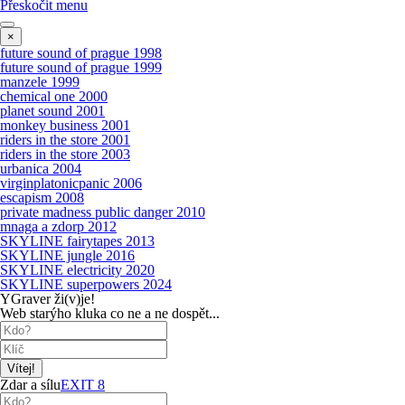
Přeskočit menu
×
future sound of prague 1998
future sound of prague 1999
manzele 1999
chemical one 2000
planet sound 2001
monkey business 2001
riders in the store 2001
riders in the store 2003
urbanica 2004
virginplatonicpanic 2006
escapism 2008
private madness public danger 2010
mnaga a zdorp 2012
SKYLINE fairytapes 2013
SKYLINE jungle 2016
SKYLINE electricity 2020
SKYLINE superpowers 2024
YGraver ži(v)je!
Web starýho kluka co ne a ne dospět...
Zdar a sílu
EXIT 8