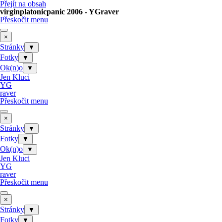
Přejít na obsah
virginplatonicpanic 2006 - YGraver
Přeskočit menu
×
Stránky
▼
Fotky
▼
Ok(n)o
▼
Jen Kluci
YG
raver
Přeskočit menu
×
Stránky
▼
Fotky
▼
Ok(n)o
▼
Jen Kluci
YG
raver
Přeskočit menu
×
Stránky
▼
Fotky
▼