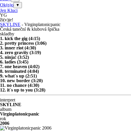
Ok(n)o
▼
Jen Kluci
YG
ži(v)je!
SKYLINE
- Virginplatonicpanic
Česká taneční & klubová špička
skladby
1. kick the gig (4:15)
2. pretty princess (3:06)
3. inner riot (4:30)
4. zero gravity (3:19)
5. ninja! (3:52)
6. ladies (3:45)
7. one heaven (4:02)
8. terminated (4:04)
9. what´s up (2:51)
10. new border (3:20)
11. no chance (4:30)
12. it´s up to you (3:28)
interpret
SKYLINE
album
Virginplatonicpanic
rok
2006