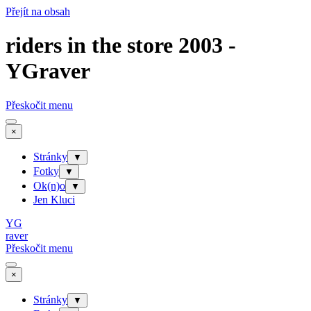
Přejít na obsah
riders in the store 2003 -
YGraver
Přeskočit menu
×
Stránky
▼
Fotky
▼
Ok(n)o
▼
Jen Kluci
YG
raver
Přeskočit menu
×
Stránky
▼