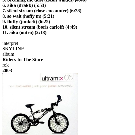
6. aika (drakk) (5:53)
7. silent stream (close encounter) (6:28)
8. so wait (hoffy m) (5:21)
9. fluffy (junkett) (6:25)
10. silent stream (boris carloff) (4:49)
11. aika (outro) (2:18)
interpret
SKYLINE
album
Riders In The Store
rok
2003