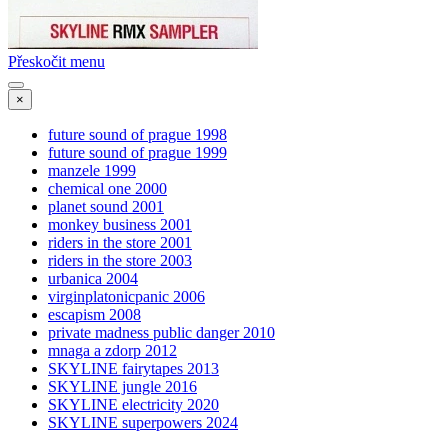
Přeskočit menu
×
future sound of prague 1998
future sound of prague 1999
manzele 1999
chemical one 2000
planet sound 2001
monkey business 2001
riders in the store 2001
riders in the store 2003
urbanica 2004
virginplatonicpanic 2006
escapism 2008
private madness public danger 2010
mnaga a zdorp 2012
SKYLINE fairytapes 2013
SKYLINE jungle 2016
SKYLINE electricity 2020
SKYLINE superpowers 2024