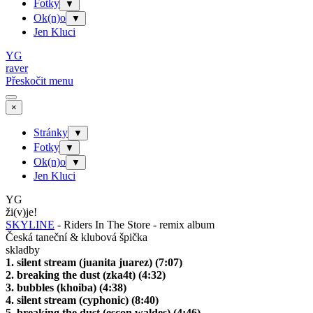
Fotky
▼
Ok(n)o
▼
Jen Kluci
YG
raver
Přeskočit menu
×
Stránky
▼
Fotky
▼
Ok(n)o
▼
Jen Kluci
YG
ži(v)je!
SKYLINE
- Riders In The Store - remix album
Česká taneční & klubová špička
skladby
1. silent stream (juanita juarez) (7:07)
2. breaking the dust (zka4t) (4:32)
3. bubbles (khoiba) (4:38)
4. silent stream (cyphonic) (8:40)
5. breaking the dust (escon waldes) (4:46)