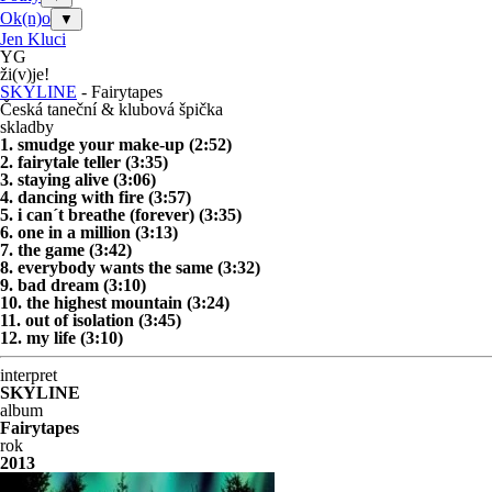
Ok(n)o
▼
Jen Kluci
YG
ži(v)je!
SKYLINE
- Fairytapes
Česká taneční & klubová špička
skladby
1. smudge your make-up (2:52)
2. fairytale teller (3:35)
3. staying alive (3:06)
4. dancing with fire (3:57)
5. i can´t breathe (forever) (3:35)
6. one in a million (3:13)
7. the game (3:42)
8. everybody wants the same (3:32)
9. bad dream (3:10)
10. the highest mountain (3:24)
11. out of isolation (3:45)
12. my life (3:10)
interpret
SKYLINE
album
Fairytapes
rok
2013