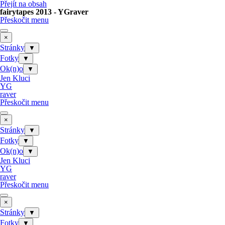
Přejít na obsah
fairytapes 2013 - YGraver
Přeskočit menu
×
Stránky
▼
Fotky
▼
Ok(n)o
▼
Jen Kluci
YG
raver
Přeskočit menu
×
Stránky
▼
Fotky
▼
Ok(n)o
▼
Jen Kluci
YG
raver
Přeskočit menu
×
Stránky
▼
Fotky
▼