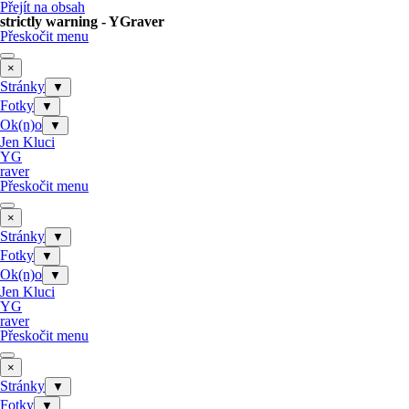
Přejít na obsah
strictly warning - YGraver
Přeskočit menu
×
Stránky
▼
Fotky
▼
Ok(n)o
▼
Jen Kluci
YG
raver
Přeskočit menu
×
Stránky
▼
Fotky
▼
Ok(n)o
▼
Jen Kluci
YG
raver
Přeskočit menu
×
Stránky
▼
Fotky
▼