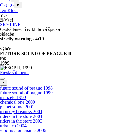
Ok(n)o
▼
Jen Kluci
YG
ži(v)je!
SKYLINE
Česká taneční & klubová špička
skladba
strictly warning - 4:19
výběr
FUTURE SOUND OF PRAGUE II
rok
1999
Přeskočit menu
×
future sound of prague 1998
future sound of prague 1999
manzele 1999
chemical one 2000
planet sound 2001
monkey business 2001
riders in the store 2001
riders in the store 2003
urbanica 2004
virginplatonicpanic 2006