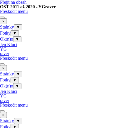
Přejít na obsah
OST 2011 až 2020 - YGraver
Přeskočit menu
×
Stránky
▼
Fotky
▼
Ok(n)o
▼
Jen Kluci
YG
raver
Přeskočit menu
×
Stránky
▼
Fotky
▼
Ok(n)o
▼
Jen Kluci
YG
raver
Přeskočit menu
×
Stránky
▼
Fotky
▼