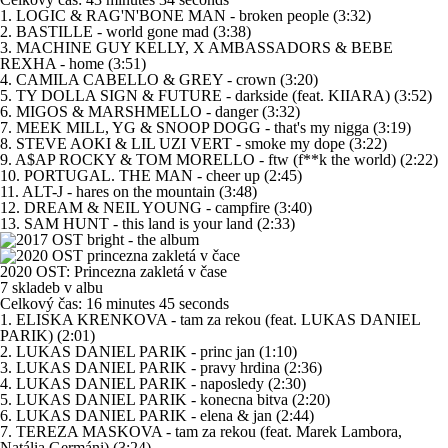
1. LOGIC & RAG'N'BONE MAN - broken people (3:32)
2. BASTILLE - world gone mad (3:38)
3. MACHINE GUY KELLY, X AMBASSADORS & BEBE
REXHA - home (3:51)
4. CAMILA CABELLO & GREY - crown (3:20)
5. TY DOLLA SIGN & FUTURE - darkside (feat. KIIARA) (3:52)
6. MIGOS & MARSHMELLO - danger (3:32)
7. MEEK MILL, YG & SNOOP DOGG - that's my nigga (3:19)
8. STEVE AOKI & LIL UZI VERT - smoke my dope (3:22)
9. A$AP ROCKY & TOM MORELLO - ftw (f**k the world) (2:22)
10. PORTUGAL. THE MAN - cheer up (2:45)
11. ALT-J - hares on the mountain (3:48)
12. DREAM & NEIL YOUNG - campfire (3:40)
13. SAM HUNT - this land is your land (2:33)
2020 OST: Princezna zakletá v čase
7 skladeb v albu
Celkový čas: 16 minutes 45 seconds
1. ELISKA KRENKOVA - tam za rekou (feat. LUKAS DANIEL
PARIK) (2:01)
2. LUKAS DANIEL PARIK - princ jan (1:10)
3. LUKAS DANIEL PARIK - pravy hrdina (2:36)
4. LUKAS DANIEL PARIK - naposledy (2:30)
5. LUKAS DANIEL PARIK - konecna bitva (2:20)
6. LUKAS DANIEL PARIK - elena & jan (2:44)
7. TEREZA MASKOVA - tam za rekou (feat. Marek Lambora,
Natália Germáni) (3:24)