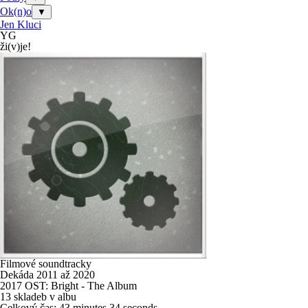
Ok(n)o
▼
Jen Kluci
YG
ži(v)je!
Filmové soundtracky
Dekáda 2011 až 2020
2017 OST: Bright - The Album
13 skladeb v albu
Celkový čas: 43 minutes 34 seconds