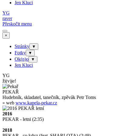
Jen Kluci
YG
raver
Přeskočit menu
×
Stránky
▼
Fotky
▼
Ok(n)o
▼
Jen Kluci
YG
ži(v)je!
PEKAŘ
Hudebník, skladatel, tanečník, zpěvák Petr Toms
» web
www.kapela-pekar.cz
2016
PEKAR - letni (2:35)
2018
PEKAR - co kdyz (feat. SHARLOTA) (2:49)