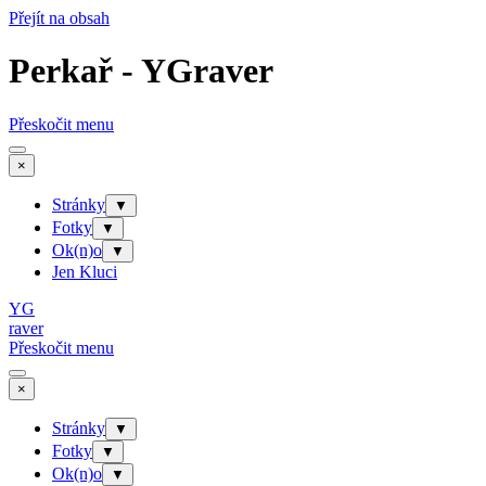
Přejít na obsah
Perkař - YGraver
Přeskočit menu
×
Stránky
▼
Fotky
▼
Ok(n)o
▼
Jen Kluci
YG
raver
Přeskočit menu
×
Stránky
▼
Fotky
▼
Ok(n)o
▼