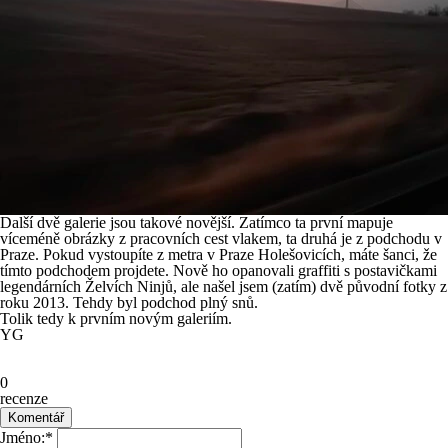
Další dvě galerie jsou takové novější. Zatímco ta první mapuje
víceméně obrázky z pracovních cest vlakem, ta druhá je z podchodu v
Praze. Pokud vystoupíte z metra v Praze Holešovicích, máte šanci, že
tímto podchodem projdete. Nově ho opanovali graffiti s postavičkami
legendárních Želvích Ninjů, ale našel jsem (zatím) dvě původní fotky z
roku 2013. Tehdy byl podchod plný snů.
Tolik tedy k prvním novým galeriím.
YG
0
recenze
Jméno:
*