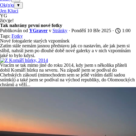
Ok(n)o
▼
Jen Kluci
YG
ži(v)je!
Tak nahrány první nové fotky
Publikován od
YGraver
v
Stránky
· Pondělí 10 Bře 2025 ·
1:00
Tags:
Fotky
Nové fotogalerie starých vzpomínek
Zatím stále nemám jasnou představu jak co nastavím, ale jak jsem si
slíbil, nahrál jsem po dlouhé době nové galerky a v nich vzpomínám
jaké to bylo kdysi.
Vracím se tak mimo jiné do roku 2014, kdy jsem s několika přáteli
dobil Komáří hůrku na severu. Na západě jsem se podíval do
Chebských zákoutí (mimochodem sem se ještě vrátím další sadou
snímků) a také jsem se podíval na východ republiky, do Olomouckých
chrámů a věží...