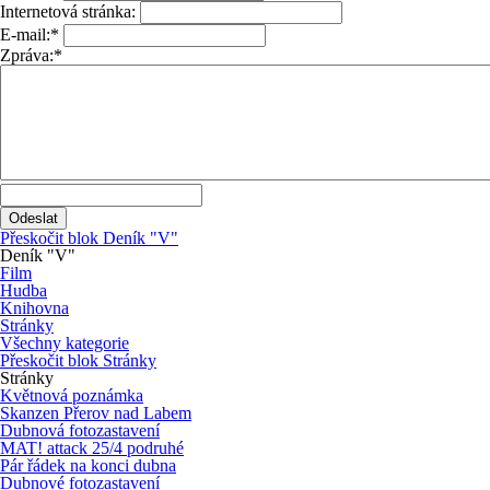
Internetová stránka:
E-mail:
*
Zpráva:
*
Přeskočit blok Deník "V"
Deník "V"
Film
Hudba
Knihovna
Stránky
Všechny kategorie
Přeskočit blok Stránky
Stránky
Květnová poznámka
Skanzen Přerov nad Labem
Dubnová fotozastavení
MAT! attack 25/4 podruhé
Pár řádek na konci dubna
Dubnové fotozastavení