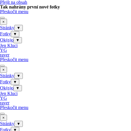
Přejít na obsah
Tak nahrány první nové fotky
Přeskočit menu
×
Stránky
▼
Fotky
▼
Ok(n)o
▼
Jen Kluci
YG
raver
Přeskočit menu
×
Stránky
▼
Fotky
▼
Ok(n)o
▼
Jen Kluci
YG
raver
Přeskočit menu
×
Stránky
▼
Fotky
▼