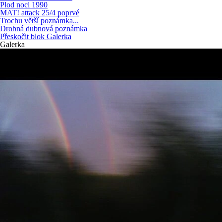
Plod noci 1990
MAT! attack 25/4 poprvé
Trochu větší poznámka...
Drobná dubnová poznámka
Přeskočit blok Galerka
Galerka