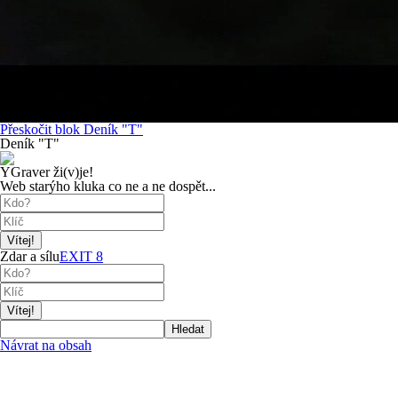
Přeskočit blok Deník "T"
Deník "T"
YGraver ži(v)je!
Web starýho kluka co ne a ne dospět...
Zdar a sílu
EXIT 8
Hledat
Návrat na obsah